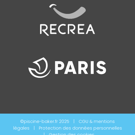
©piscine-baker.fr 2025
|
CGU & mentions
légales
|
Protection des données personnelles
|
Gestion des cookies