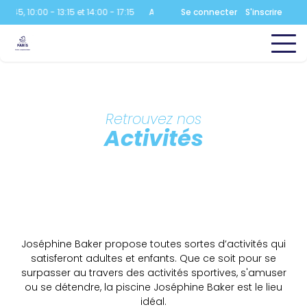
45, 10:00 - 13:15 et 14:00 - 17:15
Aquatique
Se connecter
:
07:00 - 08:45, 10:00 - 13:15 et
S'inscrire
Retrouvez nos
Activités
Joséphine Baker propose toutes sortes d’activités qui
satisferont adultes et enfants. Que ce soit pour se
surpasser au travers des activités sportives, s'amuser
ou se détendre, la piscine Joséphine Baker est le lieu
idéal.